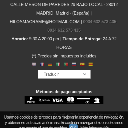
CALLE MESON DE PAREDES 29 BAJO LOCAL - 28012
MADRID, Madrid - (España) |
HILOSMACRAME@HOTMAIL.COM |
0034 632 573 435
|
0034 632 573 435
Horario:
9:30 A 20:00 pm |
Tiempo de Entrega:
24 A 72
HORAS
(*) Precios sin Impuestos incluidos
Métodos de pago aceptados
Tienda Rosario - Hilos Macrame
- Copyright © 2026 [29402] - Con la tecnología de
Usamos cookies de terceros para mejorar la experiencia de navegación,
y obtener estadísticas anónimas. Si continúa navegando consideramos
Palbin.com
que acepta el uso de cookies.
OK
Más información