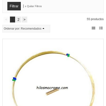
|
x Quitar Filtros
<
1
2
>
55 productos
Ordenar por:
Recomendados