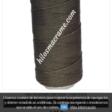
Hilo Encerado Cifa 1mm - Cod: 0203
Usamos cookies de terceros para mejorar la experiencia de navegación,
y obtener estadísticas anónimas. Si continúa navegando consideramos
Añadir a Carrito
que acepta el uso de cookies.
OK
Más información