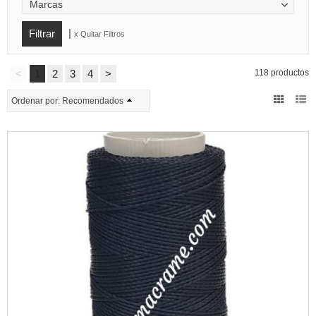
Marcas
|
x Quitar Filtros
<
1
2
3
4
>
118 productos
Ordenar por:
Recomendados