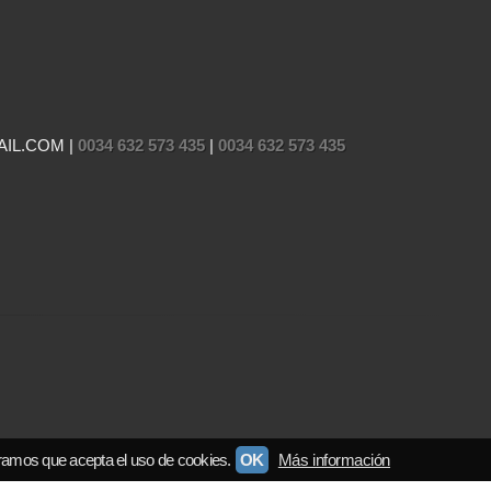
AIL.COM |
0034 632 573 435
|
0034 632 573 435
ramos que acepta el uso de cookies.
OK
Más información