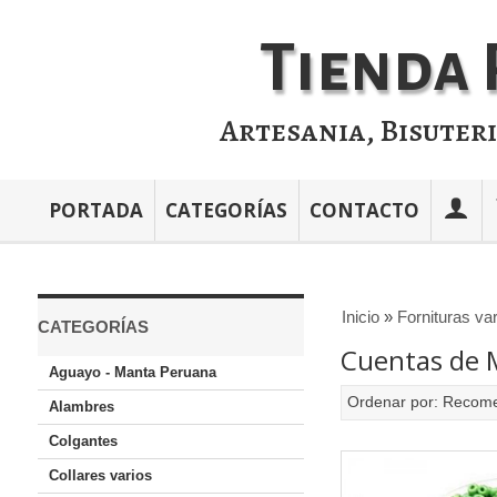
Tienda 
Artesania, Bisuter
PORTADA
CATEGORÍAS
CONTACTO
Inicio
»
Fornituras va
CATEGORÍAS
Cuentas de Mo
Aguayo - Manta Peruana
Ordenar por:
Recom
Alambres
Colgantes
Collares varios