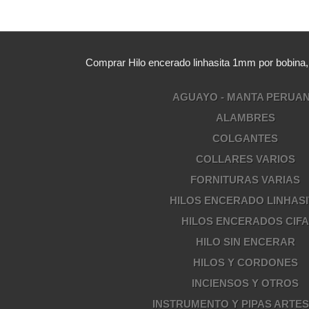
Comprar Hilo encerado linhasita 1mm por bobina
AGUAYO - MANTA PERUA
ALAMBRES
COLGANTES
COLLARES VARIOS
FORNITURAS VARIAS
HILOS ENCERADO LINHASI
HILOS ENCERADOS CIF
HILO SIN ENCERAR
HILOS Y CORDONES
INCIENSOS Y OTROS
INSTRUMENTO Y PIPAS ARTE