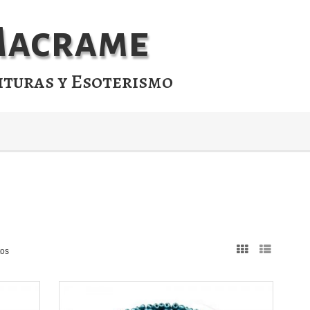
 Macrame
ituras y Esoterismo
tos