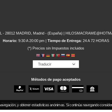
- 28012 MADRID, Madrid - (España) | HILOSMACRAME@HOTM
Horario:
9:30 A 20:00 pm |
Tiempo de Entrega:
24 A 72 HORAS
(*) Precios sin Impuestos incluidos
Métodos de pago aceptados
Tienda Rosario - Hilos Macrame
- Copyright © 2026 [29402] - Con la tecnología de Palbin.com
navegación, y obtener estadísticas anónimas. Si continúa navegando conside