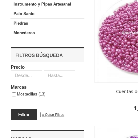
Instrumento y Pipas Artesanal
Palo Santo
Piedras
Monederos
FILTROS BÚSQUEDA
Precio
Marcas
Cuentas de
Mostacillas (13)
1
|
x Quitar Filtros