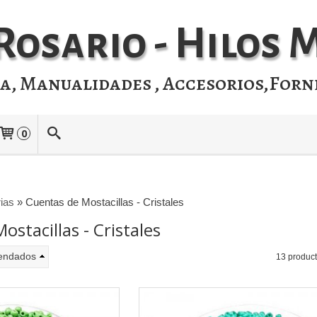
Rosario - Hilos
ia, Manualidades , Accesorios,Forn
0
rias
»
Cuentas de Mostacillas - Cristales
stacillas - Cristales
endados
13 produc