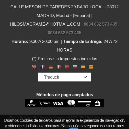
CALLE MESON DE PAREDES 29 BAJO LOCAL - 28012
MADRID, Madrid - (España) |
HILOSMACRAME@HOTMAIL.COM |
0034 632 573 435
|
0034 632 573 435
Horario:
9:30 A 20:00 pm |
Tiempo de Entrega:
24 A 72
HORAS
(*) Precios sin Impuestos incluidos
Métodos de pago aceptados
Tienda Rosario - Hilos Macrame
- Copyright © 2026 [29402] - Con la tecnología de
Usamos cookies de terceros para mejorar la experiencia de navegación,
y obtener estadísticas anónimas. Si continúa navegando consideramos
Palbin.com