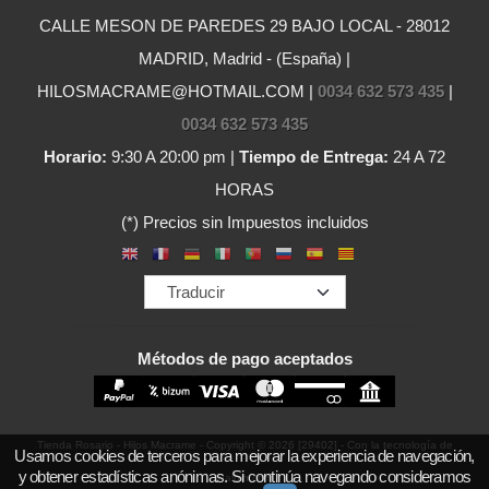
CALLE MESON DE PAREDES 29 BAJO LOCAL - 28012
MADRID, Madrid - (España) |
HILOSMACRAME@HOTMAIL.COM |
0034 632 573 435
|
0034 632 573 435
Horario:
9:30 A 20:00 pm |
Tiempo de Entrega:
24 A 72
HORAS
(*) Precios sin Impuestos incluidos
Métodos de pago aceptados
Tienda Rosario - Hilos Macrame
- Copyright © 2026 [29402] - Con la tecnología de
Usamos cookies de terceros para mejorar la experiencia de navegación,
y obtener estadísticas anónimas. Si continúa navegando consideramos
Palbin.com