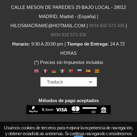
CALLE MESON DE PAREDES 29 BAJO LOCAL - 28012
MADRID, Madrid - (España) |
HILOSMACRAME@HOTMAIL.COM |
0034 632 573 435
|
0034 632 573 435
Horario:
9:30 A 20:00 pm |
Tiempo de Entrega:
24 A 72
HORAS
(*) Precios sin Impuestos incluidos
Métodos de pago aceptados
Tienda Rosario - Hilos Macrame
- Copyright © 2026 [29402] - Con la tecnología de
Usamos cookies de terceros para mejorar la experiencia de navegación,
y obtener estadísticas anónimas. Si continúa navegando consideramos
Palbin.com