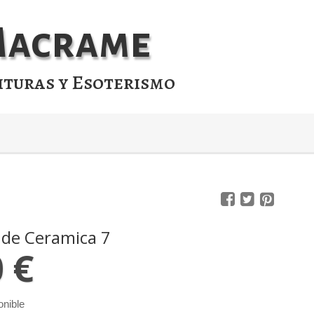
 Macrame
ituras y Esoterismo
 de Ceramica 7
0 €
onible