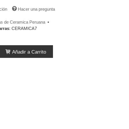
ción
Hacer una pregunta
s de Ceramica Peruana
•
arras
:
CERAMICA7
Añadir a Carrito