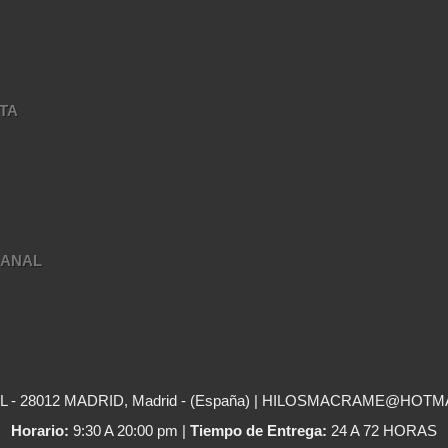
TA
A
SANAL
- 28012 MADRID, Madrid - (España) | HILOSMACRAME@HOTM
Horario:
9:30 A 20:00 pm |
Tiempo de Entrega:
24 A 72 HORAS