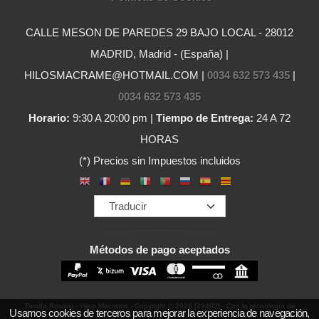
CALLE MESON DE PAREDES 29 BAJO LOCAL - 28012
MADRID, Madrid - (España) |
HILOSMACRAME@HOTMAIL.COM |
0034 632 573 435
|
0034 632 573 435
Horario:
9:30 A 20:00 pm |
Tiempo de Entrega:
24 A 72
HORAS
(*) Precios sin Impuestos incluidos
Métodos de pago aceptados
Tienda Rosario - Hilos Macrame
- Copyright © 2026 [29402] - Con la tecnología de
Usamos cookies de terceros para mejorar la experiencia de navegación,