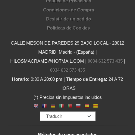
Política de Privacidad
Condiciones de Compra
Desistir de un pedido
Políticas de Cookies
CALLE MESON DE PAREDES 29 BAJO LOCAL - 28012
MADRID, Madrid - (España) |
HILOSMACRAME@HOTMAIL.COM |
0034 632 573 435
|
0034 632 573 435
Horario:
9:30 A 20:00 pm |
Tiempo de Entrega:
24 A 72
HORAS
(*) Precios sin Impuestos incluidos
Métodos de pago aceptados