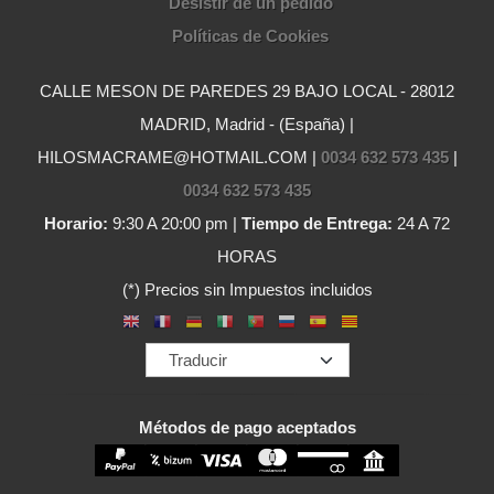
Desistir de un pedido
Políticas de Cookies
CALLE MESON DE PAREDES 29 BAJO LOCAL - 28012
MADRID, Madrid - (España) |
HILOSMACRAME@HOTMAIL.COM |
0034 632 573 435
|
0034 632 573 435
Horario:
9:30 A 20:00 pm |
Tiempo de Entrega:
24 A 72
HORAS
(*) Precios sin Impuestos incluidos
Métodos de pago aceptados