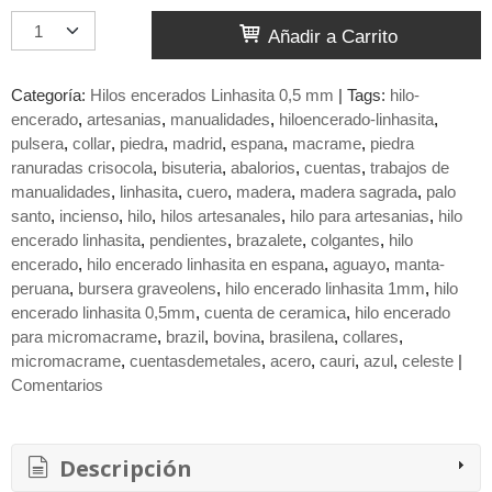
Añadir a Carrito
Categoría:
Hilos encerados Linhasita 0,5 mm
|
Tags:
hilo-
encerado
artesanias
manualidades
hiloencerado-linhasita
pulsera
collar
piedra
madrid
espana
macrame
piedra
ranuradas crisocola
bisuteria
abalorios
cuentas
trabajos de
manualidades
linhasita
cuero
madera
madera sagrada
palo
santo
incienso
hilo
hilos artesanales
hilo para artesanias
hilo
encerado linhasita
pendientes
brazalete
colgantes
hilo
encerado
hilo encerado linhasita en espana
aguayo
manta-
peruana
bursera graveolens
hilo encerado linhasita 1mm
hilo
encerado linhasita 0,5mm
cuenta de ceramica
hilo encerado
para micromacrame
brazil
bovina
brasilena
collares
micromacrame
cuentasdemetales
acero
cauri
azul
celeste
|
Comentarios
Descripción