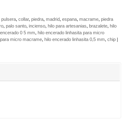
pulsera
collar
piedra
madrid
espana
macrame
piedra
ro
palo santo
incienso
hilo para artesanias
brazalete
hilo
o encerado 0 5 mm
hilo encerado linhasita para micro
ta para micro macrame
hilo encerado linhasita 0,5 mm
chip
|