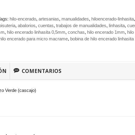
Tags:
hilo-encerado
artesanias
manualidades
hiloencerado-linhasita
bisuteria
abalorios
cuentas
trabajos de manualidades
linhasita
cue
1mm
hilo encerado linhasita 0,5mm
conchas
hilo encerado 1mm
hil
hilo encerado para micro macrame
bobina de hilo encerado linhasi
ÓN
COMENTARIOS
zo Verde (cascajo)