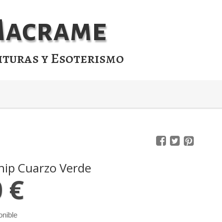
 Macrame
ituras y Esoterismo
hip Cuarzo Verde
0 €
onible