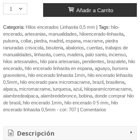
Añadir a Carrito
Categoría:
Hilos encerados Linhasita 0,5 mm
|
Tags:
hilo-
encerado
artesanias
manualidades
hiloencerado-linhasita
pulsera
collar
piedra
madrid
espana
macrame
piedra
ranuradas crisocola
bisuteria
abalorios
cuentas
trabajos de
manualidades
linhasita
cuero
madera
palo santo
incienso
hilos artesanales
hilo para artesanias
pendientes
brazalete
hilo
encerado
hilo encerado linhasita en espana
aguayo
bursera
graveolens
hilo encerado linhasita 1mm
hilo encerado linhasita
0,5mm
hilo encerado para micromacrame
brazil
brasilena
alpaca
micromacrame
turquesa
azul
hiloparamicromacrame
alambredealpaca
alambredebronce
bobina
donde comprar hilo
de brasil
hilo encerado 1mm
hilo encerado 0 5 mm
hilo
encerado linhasita 0,5mm - cor: 707
|
Comentarios
Descripción