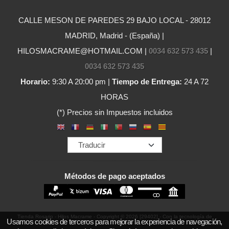
CALLE MESON DE PAREDES 29 BAJO LOCAL - 28012
MADRID, Madrid - (España) |
HILOSMACRAME@HOTMAIL.COM |
0034 632 573 435
|
0034 632 573 435
Horario:
9:30 A 20:00 pm |
Tiempo de Entrega:
24 A 72
HORAS
(*) Precios sin Impuestos incluidos
Métodos de pago aceptados
Tienda Rosario - Hilos Macrame
- Copyright © 2026 [29402] - Con la tecnología de
Usamos cookies de terceros para mejorar la experiencia de navegación,