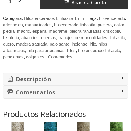
Añadir a Carrito
Categoría:
Hilos encerados Linhasita 1mm
|
Tags:
hilo-encerado
artesanias
manualidades
hiloencerado-linhasita
pulsera
collar
piedra
madrid
espana
macrame
piedra ranuradas crisocola
bisuteria
abalorios
cuentas
trabajos de manualidades
linhasita
cuero
madera sagrada
palo santo
incienso
hilo
hilos
artesanales
hilo para artesanias
hilos
hilo encerado linhasita
pendientes
colgantes
|
Comentarios
Descripción
Comentarios
Productos Relacionados