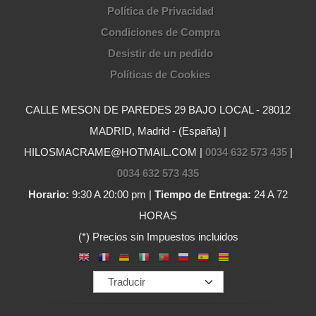
Política de Privacidad
Condiciones de Compra
Desistir de un pedido
Políticas de Cookies
CALLE MESON DE PAREDES 29 BAJO LOCAL - 28012
MADRID, Madrid - (España) |
HILOSMACRAME@HOTMAIL.COM |
0034 632 573 435
|
0034 632 573 435
Horario:
9:30 A 20:00 pm |
Tiempo de Entrega:
24 A 72
HORAS
(*) Precios sin Impuestos incluidos