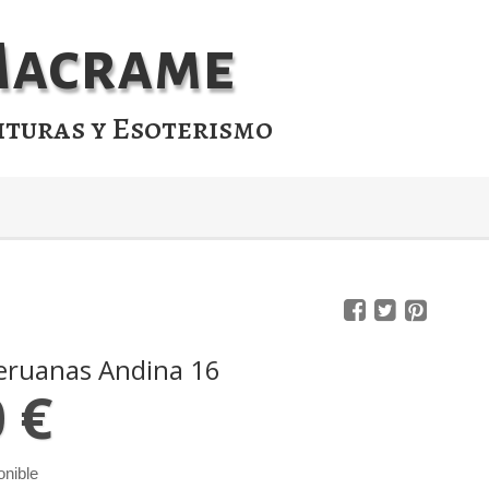
 Macrame
ituras y Esoterismo
eruanas Andina 16
0 €
onible