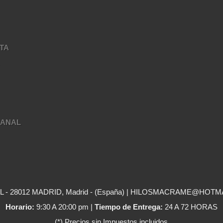
TA
A
SANAL
- 28012 MADRID, Madrid - (España) | HILOSMACRAME@HOTM
Horario:
9:30 A 20:00 pm |
Tiempo de Entrega:
24 A 72 HORAS
(*) Precios sin Impuestos incluidos