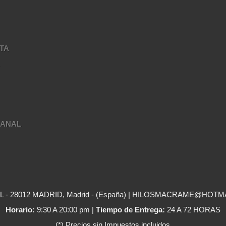
TA
A
SANAL
- 28012 MADRID, Madrid - (España) | HILOSMACRAME@HOTM
Horario:
9:30 A 20:00 pm |
Tiempo de Entrega:
24 A 72 HORAS
(*) Precios sin Impuestos incluidos