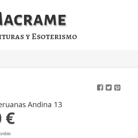
 Macrame
ituras y Esoterismo
eruanas Andina 13
0 €
onible