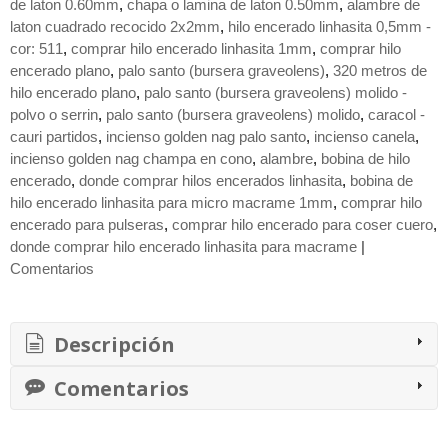
de laton 0.60mm
chapa o lamina de laton 0.50mm
alambre de
laton cuadrado recocido 2x2mm
hilo encerado linhasita 0,5mm -
cor: 511
comprar hilo encerado linhasita 1mm
comprar hilo
encerado plano
palo santo (bursera graveolens)
320 metros de
hilo encerado plano
​palo santo (bursera graveolens) molido -
polvo o serrin
​palo santo (bursera graveolens) molido
caracol -
cauri partidos
incienso golden nag palo santo
incienso canela
incienso golden nag champa en cono
alambre
bobina de hilo
encerado
donde comprar hilos encerados linhasita
bobina de
hilo encerado linhasita para micro macrame 1mm
comprar hilo
encerado para pulseras
comprar hilo encerado para coser cuero
donde comprar hilo encerado linhasita para macrame
|
Comentarios
Descripción
Comentarios