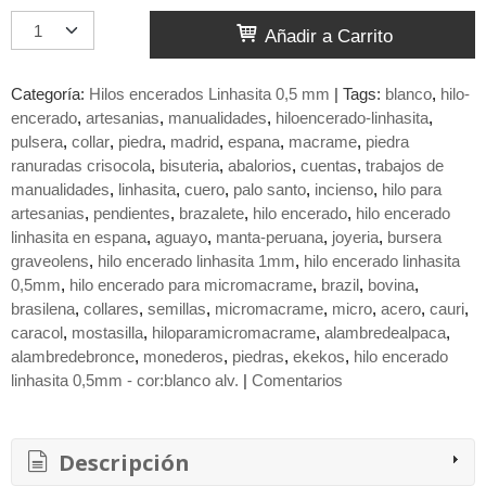
Añadir a Carrito
Categoría:
Hilos encerados Linhasita 0,5 mm
|
Tags:
blanco
hilo-
encerado
artesanias
manualidades
hiloencerado-linhasita
pulsera
collar
piedra
madrid
espana
macrame
piedra
ranuradas crisocola
bisuteria
abalorios
cuentas
trabajos de
manualidades
linhasita
cuero
palo santo
incienso
hilo para
artesanias
pendientes
brazalete
hilo encerado
hilo encerado
linhasita en espana
aguayo
manta-peruana
joyeria
bursera
graveolens
hilo encerado linhasita 1mm
hilo encerado linhasita
0,5mm
hilo encerado para micromacrame
brazil
bovina
brasilena
collares
semillas
micromacrame
micro
acero
cauri
caracol
mostasilla
hiloparamicromacrame
alambredealpaca
alambredebronce
monederos
piedras
ekekos
hilo encerado
linhasita 0,5mm - cor:blanco alv.
|
Comentarios
Descripción