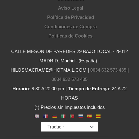
Aviso Legal
Política de Privacidad
Condiciones de Compra
Políticas de Cookies
CALLE MESON DE PAREDES 29 BAJO LOCAL - 28012
MADRID, Madrid - (España) |
HILOSMACRAME@HOTMAIL.COM |
0034 632 573 435
|
0034 632 573 435
Horario:
9:30 A 20:00 pm |
Tiempo de Entrega:
24 A 72
HORAS
(*) Precios sin Impuestos incluidos