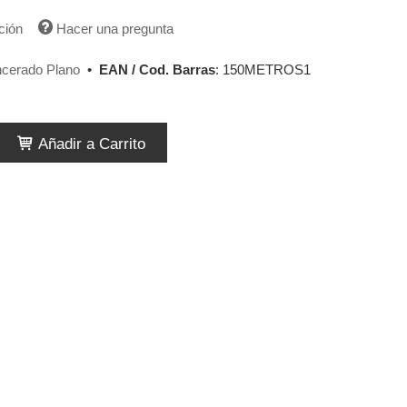
ción
Hacer una pregunta
ncerado Plano
•
EAN / Cod. Barras
:
150METROS1
Añadir a Carrito