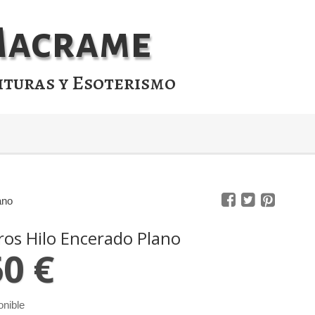
 Macrame
ituras y Esoterismo
ano
os Hilo Encerado Plano
50 €
onible