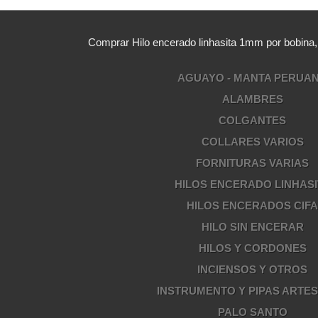
Comprar Hilo encerado linhasita 1mm por bobina
AGUAYO - MANTA PERUA
ALAMBRES
COLGANTES
COLLARES VARIOS
FORNITURAS VARIAS
HILOS ENCERADO LINHASI
HILOS ENCERADOS CIF
HILO SIN ENCERAR
HILOS Y CORDONES
INCIENSOS Y OTROS
INSTRUMENTO Y PIPAS ARTE
PALO SANTO