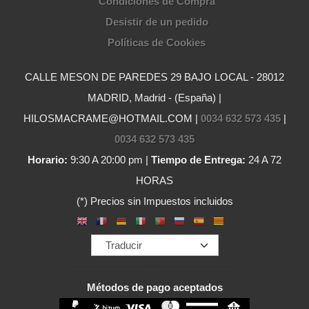
Condiciones de Compra
Desistir de un pedido
Políticas de Cookies
CALLE MESON DE PAREDES 29 BAJO LOCAL - 28012
MADRID, Madrid - (España) |
HILOSMACRAME@HOTMAIL.COM |
0034 632 573 435
|
0034 632 573 435
Horario:
9:30 A 20:00 pm |
Tiempo de Entrega:
24 A 72
HORAS
(*) Precios sin Impuestos incluidos
Métodos de pago aceptados