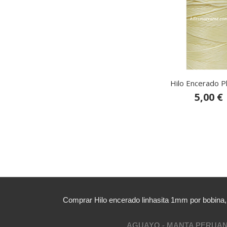
Hilo Encerado P
5,00 €
Comprar Hilo encerado linhasita 1mm por bobina
AGUAYO - MANTA PERUA