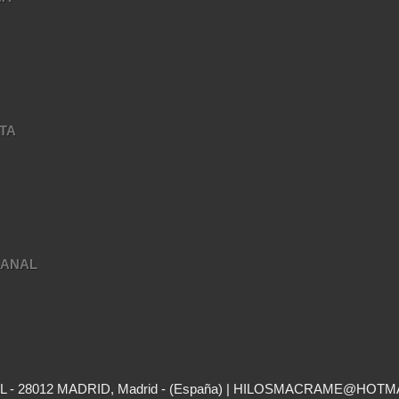
TA
A
SANAL
- 28012 MADRID, Madrid - (España) | HILOSMACRAME@HOTM