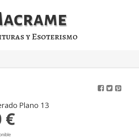
 Macrame
ituras y Esoterismo
erado Plano 13
0 €
onible