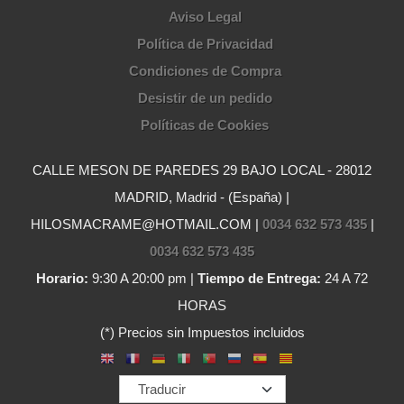
Aviso Legal
Política de Privacidad
Condiciones de Compra
Desistir de un pedido
Políticas de Cookies
CALLE MESON DE PAREDES 29 BAJO LOCAL - 28012
MADRID, Madrid - (España) |
HILOSMACRAME@HOTMAIL.COM |
0034 632 573 435
|
0034 632 573 435
Horario:
9:30 A 20:00 pm |
Tiempo de Entrega:
24 A 72
HORAS
(*) Precios sin Impuestos incluidos