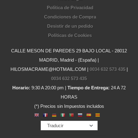
Política de Privacidad
Condiciones de Compra
Desistir de un pedido
Políticas de Cookies
CALLE MESON DE PAREDES 29 BAJO LOCAL - 28012
MADRID, Madrid - (España) |
HILOSMACRAME@HOTMAIL.COM |
0034 632 573 435
|
0034 632 573 435
Horario:
9:30 A 20:00 pm |
Tiempo de Entrega:
24 A 72
HORAS
(*) Precios sin Impuestos incluidos