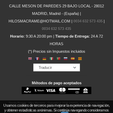
CALLE MESON DE PAREDES 29 BAJO LOCAL - 28012
MADRID, Madrid - (España) |
HILOSMACRAME@HOTMAIL.COM |
0034 632 573 435
|
0034 632 573 435
Horario:
9:30 A 20:00 pm |
Tiempo de Entrega:
24 A 72
HORAS
(*) Precios sin Impuestos incluidos
Métodos de pago aceptados
Tienda Rosario - Hilos Macrame
- Copyright © 2026 [29402] - Con la tecnología de
Usamos cookies de terceros para mejorar la experiencia de navegación,
y obtener estadísticas anónimas. Si continúa navegando consideramos
Palbin.com