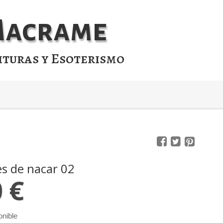
 Macrame
ituras y Esoterismo
s de nacar 02
0 €
onible