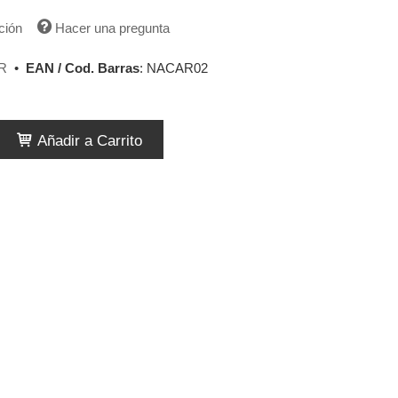
ción
Hacer una pregunta
R
•
EAN / Cod. Barras
:
NACAR02
Añadir a Carrito