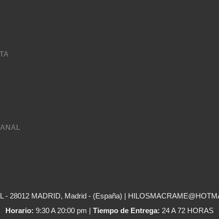
TA
A
SANAL
- 28012 MADRID, Madrid - (España) | HILOSMACRAME@HOTM
Horario:
9:30 A 20:00 pm |
Tiempo de Entrega:
24 A 72 HORAS