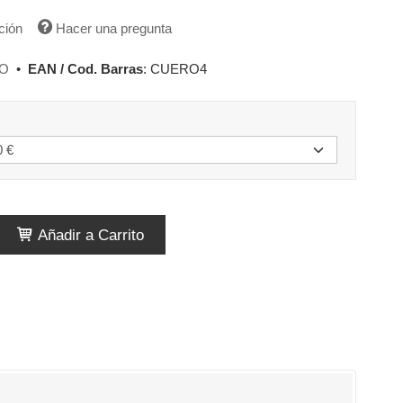
ción
Hacer una pregunta
O
•
EAN / Cod. Barras
:
CUERO4
Añadir a Carrito