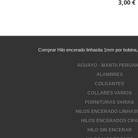
3,00 €
Comprar Hilo encerado linhasita 1mm por bobina
AGUAYO - MANTA PERUA
ALAMBRES
COLGANTES
COLLARES VARIOS
FORNITURAS VARIAS
HILOS ENCERADO LINHASI
HILOS ENCERADOS CIF
HILO SIN ENCERAR