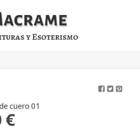
 Macrame
ituras y Esoterismo
 de cuero 01
 €