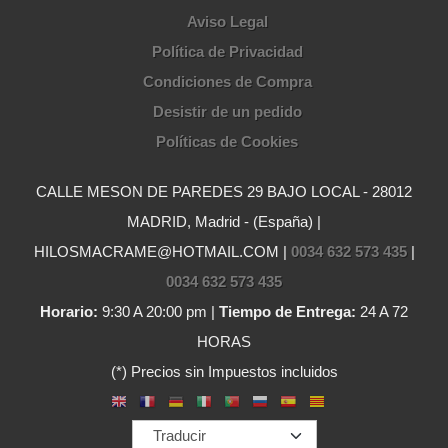
Aviso Legal
Política de Privacidad
Condiciones de Compra
Desistir de un pedido
Políticas de Cookies
CALLE MESON DE PAREDES 29 BAJO LOCAL - 28012
MADRID, Madrid - (España) |
HILOSMACRAME@HOTMAIL.COM |
0034 632 573 435
|
0034 632 573 435
Horario:
9:30 A 20:00 pm |
Tiempo de Entrega:
24 A 72
HORAS
(*) Precios sin Impuestos incluidos