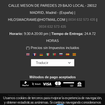
CALLE MESON DE PAREDES 29 BAJO LOCAL - 28012
MADRID, Madrid - (España) |
HILOSMACRAME@HOTMAIL.COM |
0034 632 573 435
|
0034 632 573 435
Horario:
9:30 A 20:00 pm |
Tiempo de Entrega:
24 A 72
HORAS
(*) Precios sin Impuestos incluidos
Métodos de pago aceptados
Tienda Rosario - Hilos Macrame
- Copyright © 2026 [29402] - Con la tecnología de
Usamos cookies de terceros para mejorar la experiencia de navegación,
y obtener estadísticas anónimas. Si continúa navegando consideramos
Palbin.com