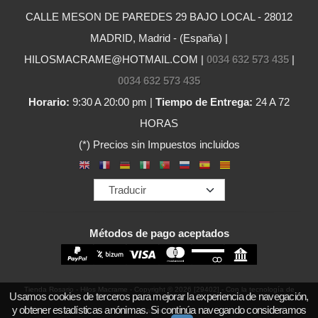
CALLE MESON DE PAREDES 29 BAJO LOCAL - 28012
MADRID, Madrid - (España) |
HILOSMACRAME@HOTMAIL.COM |
0034 632 573 435
|
0034 632 573 435
Horario:
9:30 A 20:00 pm |
Tiempo de Entrega:
24 A 72
HORAS
(*) Precios sin Impuestos incluidos
Métodos de pago aceptados
Tienda Rosario - Hilos Macrame
- Copyright © 2026 [29402] - Con la tecnología de
Usamos cookies de terceros para mejorar la experiencia de navegación,
y obtener estadísticas anónimas. Si continúa navegando consideramos
Palbin.com