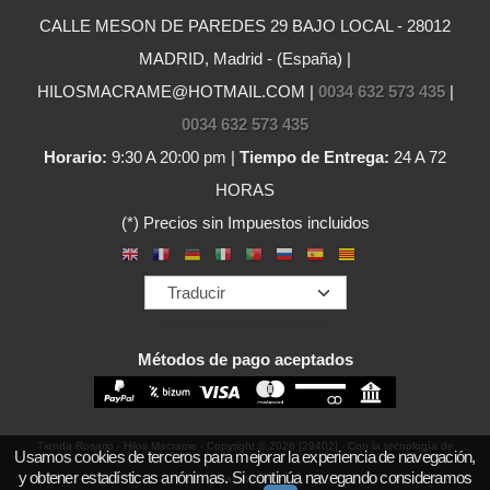
CALLE MESON DE PAREDES 29 BAJO LOCAL - 28012
MADRID, Madrid - (España) |
HILOSMACRAME@HOTMAIL.COM |
0034 632 573 435
|
0034 632 573 435
Horario:
9:30 A 20:00 pm |
Tiempo de Entrega:
24 A 72
HORAS
(*) Precios sin Impuestos incluidos
Métodos de pago aceptados
Tienda Rosario - Hilos Macrame
- Copyright © 2026 [29402] - Con la tecnología de
Usamos cookies de terceros para mejorar la experiencia de navegación,
y obtener estadísticas anónimas. Si continúa navegando consideramos
Palbin.com