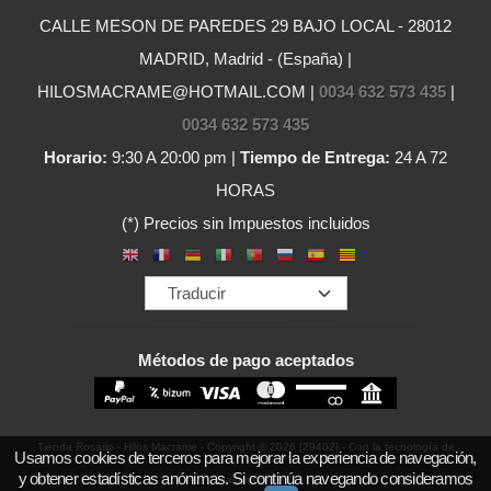
CALLE MESON DE PAREDES 29 BAJO LOCAL - 28012
MADRID, Madrid - (España) |
HILOSMACRAME@HOTMAIL.COM |
0034 632 573 435
|
0034 632 573 435
Horario:
9:30 A 20:00 pm |
Tiempo de Entrega:
24 A 72
HORAS
(*) Precios sin Impuestos incluidos
Métodos de pago aceptados
Tienda Rosario - Hilos Macrame
- Copyright © 2026 [29402] - Con la tecnología de
Usamos cookies de terceros para mejorar la experiencia de navegación,
y obtener estadísticas anónimas. Si continúa navegando consideramos
Palbin.com