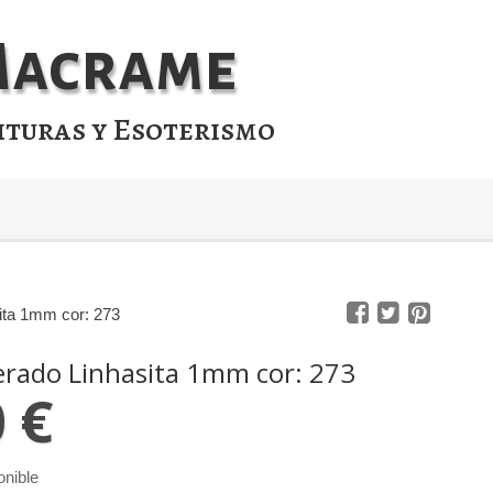
 Macrame
ituras y Esoterismo
ita 1mm cor: 273
erado Linhasita 1mm cor: 273
0 €
onible