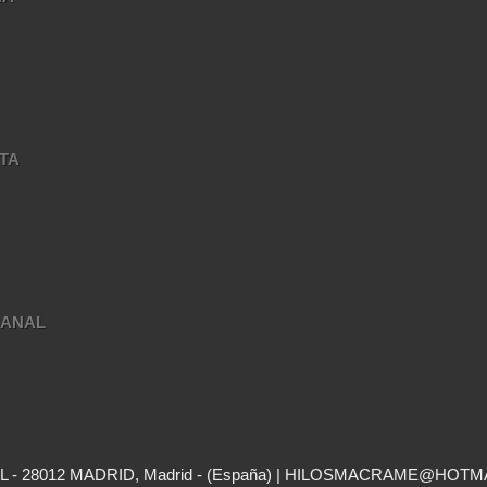
TA
A
SANAL
- 28012 MADRID, Madrid - (España) | HILOSMACRAME@HOTM