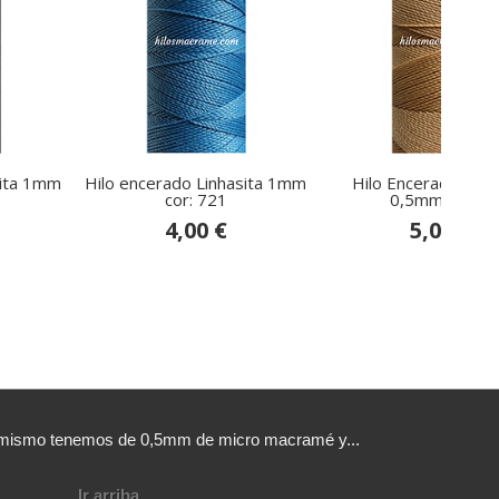
sita 1mm
Hilo encerado Linhasita 1mm
Hilo Encerado Linha
cor: 721
0,5mm para...
4,00 €
5,00 €
sí mismo tenemos de 0,5mm de micro macramé y...
Ir arriba