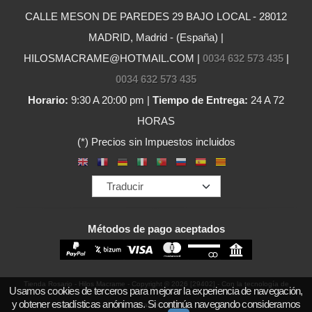
CALLE MESON DE PAREDES 29 BAJO LOCAL - 28012
MADRID, Madrid - (España) |
HILOSMACRAME@HOTMAIL.COM |
0034 632 573 435
|
0034 632 573 435
Horario:
9:30 A 20:00 pm |
Tiempo de Entrega:
24 A 72
HORAS
(*) Precios sin Impuestos incluidos
Métodos de pago aceptados
Tienda Rosario - Hilos Macrame
- Copyright © 2026 [29402] - Con la tecnología de
Usamos cookies de terceros para mejorar la experiencia de navegación,
y obtener estadísticas anónimas. Si continúa navegando consideramos
Palbin.com