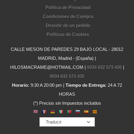
Política de Privacidad
Condiciones de Compra
Desistir de un pedido
Políticas de Cookies
CALLE MESON DE PAREDES 29 BAJO LOCAL - 28012
MADRID, Madrid - (España) |
HILOSMACRAME@HOTMAIL.COM |
0034 632 573 435
|
0034 632 573 435
Horario:
9:30 A 20:00 pm |
Tiempo de Entrega:
24 A 72
HORAS
(*) Precios sin Impuestos incluidos