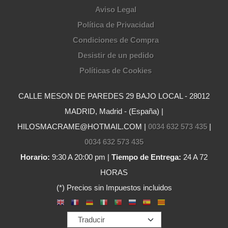
Aviso Legal
Política de Privacidad
Condiciones de Compra
Desistir de un pedido
Políticas de Cookies
CALLE MESON DE PAREDES 29 BAJO LOCAL - 28012
MADRID, Madrid - (España) |
HILOSMACRAME@HOTMAIL.COM |
0034 632 573 435
|
0034 632 573 435
Horario:
9:30 A 20:00 pm |
Tiempo de Entrega:
24 A 72
HORAS
(*) Precios sin Impuestos incluidos