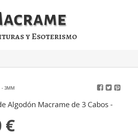
 Macrame
ituras y Esoterismo
s - 3MM
de Algodón Macrame de 3 Cabos -
 €