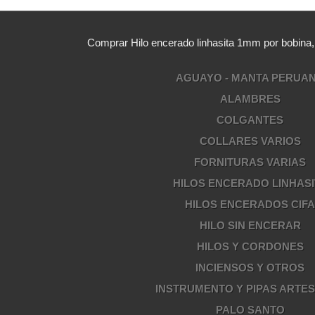
Comprar Hilo encerado linhasita 1mm por bobina
AGUAYO - MANTA PERUA
ALAMBRES
COLGANTES
COLLARES VARIOS
FORNITURAS VARIAS
HILOS ENCERADO LINHASI
HILOS ENCERADOS CIF
HILO SIN ENCERAR
HILOS Y CORDONES
INCIENSOS Y OTROS
INSTRUMENTO Y PIPAS ARTE
PALO SANTO