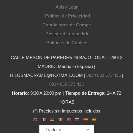
Aviso Legal
Política de Privacidad
Condiciones de Compra
Desistir de un pedido
Políticas de Cookies
CALLE MESON DE PAREDES 29 BAJO LOCAL - 28012
MADRID, Madrid - (España) |
HILOSMACRAME@HOTMAIL.COM |
0034 632 573 435
|
0034 632 573 435
Horario:
9:30 A 20:00 pm |
Tiempo de Entrega:
24 A 72
HORAS
(*) Precios sin Impuestos incluidos