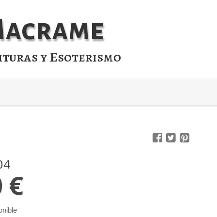
 Macrame
ituras y Esoterismo
04
0 €
onible