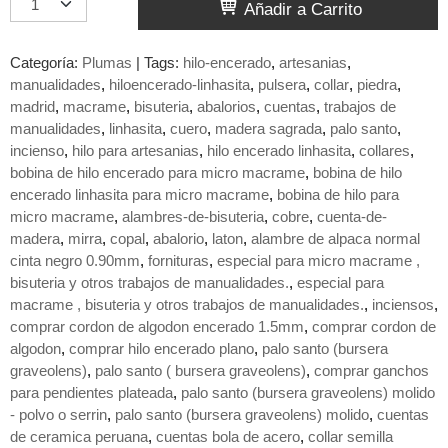
Añadir a Carrito
Categoría:
Plumas
|
Tags:
hilo-encerado
artesanias
manualidades
hiloencerado-linhasita
pulsera
collar
piedra
madrid
macrame
bisuteria
abalorios
cuentas
trabajos de
manualidades
linhasita
cuero
madera sagrada
palo santo
incienso
hilo para artesanias
hilo encerado linhasita
collares
bobina de hilo encerado para micro macrame
bobina de hilo
encerado linhasita para micro macrame
bobina de hilo para
micro macrame
alambres-de-bisuteria
cobre
cuenta-de-
madera
mirra
copal
abalorio
laton
alambre de alpaca normal
cinta negro 0.90mm
fornituras
especial para micro macrame ,
bisuteria y otros trabajos de manualidades.
especial para
macrame , bisuteria y otros trabajos de manualidades.
inciensos
comprar cordon de algodon encerado 1.5mm
comprar cordon de
algodon
comprar hilo encerado plano
palo santo (bursera
graveolens)
palo santo ( bursera graveolens)
comprar ganchos
para pendientes plateada
​palo santo (bursera graveolens) molido
- polvo o serrin
​palo santo (bursera graveolens) molido
cuentas
de ceramica peruana
cuentas bola de acero
collar semilla