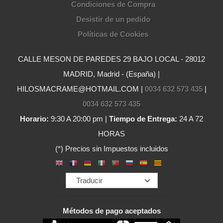
Condiciones de Compra
Desistir de un pedido
Políticas de Cookies
CALLE MESON DE PAREDES 29 BAJO LOCAL - 28012
MADRID, Madrid - (España) |
HILOSMACRAME@HOTMAIL.COM |
0034 632 573 435
|
0034 632 573 435
Horario:
9:30 A 20:00 pm |
Tiempo de Entrega:
24 A 72
HORAS
(*) Precios sin Impuestos incluidos
Métodos de pago aceptados