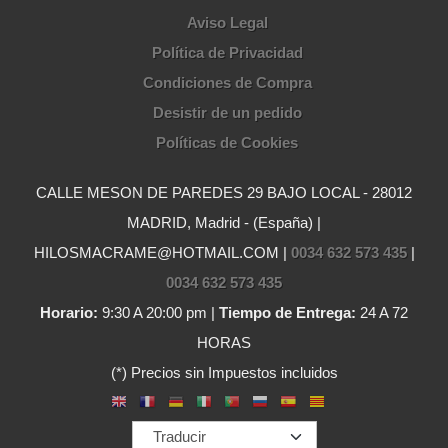
Aviso Legal
Política de Privacidad
Condiciones de Compra
Desistir de un pedido
Políticas de Cookies
CALLE MESON DE PAREDES 29 BAJO LOCAL - 28012
MADRID, Madrid - (España) |
HILOSMACRAME@HOTMAIL.COM |
0034 632 573 435
|
0034 632 573 435
Horario:
9:30 A 20:00 pm |
Tiempo de Entrega:
24 A 72
HORAS
(*) Precios sin Impuestos incluidos