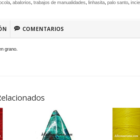
ocola
abalorios
trabajos de manualidades
linhasita
palo santo
inci
ÓN
COMENTARIOS
en grano.
Relacionados