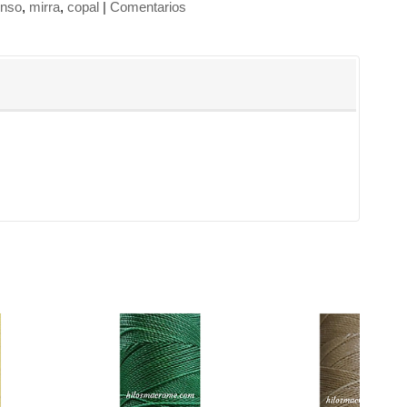
enso
mirra
copal
|
Comentarios