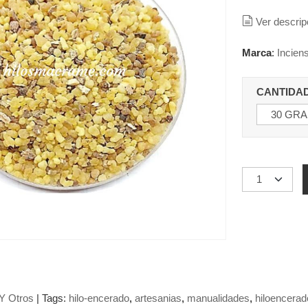
Ver descrip
Marca
:
Incien
CANTIDA
 Y Otros
|
Tags:
hilo-encerado
artesanias
manualidades
hiloencerado