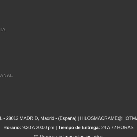
TA
A
SANAL
- 28012 MADRID, Madrid - (España) | HILOSMACRAME@HOTM
Horario:
9:30 A 20:00 pm |
Tiempo de Entrega:
24 A 72 HORAS
(*) Precios sin Impuestos incluidos