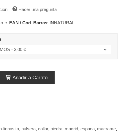
ción
Hacer una pregunta
so
•
EAN / Cod. Barras
:
INNATURAL
D
Añadir a Carrito
-linhasita
pulsera
collar
piedra
madrid
espana
macrame