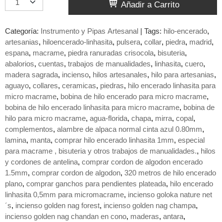
Añadir a Carrito
Categoría:
Instrumento y Pipas Artesanal
|
Tags:
hilo-encerado
artesanias
hiloencerado-linhasita
pulsera
collar
piedra
madrid
espana
macrame
piedra ranuradas crisocola
bisuteria
abalorios
cuentas
trabajos de manualidades
linhasita
cuero
madera sagrada
incienso
hilos artesanales
hilo para artesanias
aguayo
collares
ceramicas
piedras
hilo encerado linhasita para
micro macrame
bobina de hilo encerado para micro macrame
bobina de hilo encerado linhasita para micro macrame
bobina de
hilo para micro macrame
agua-florida
chapa
mirra
copal
complementos
alambre de alpaca normal cinta azul 0.80mm
lamina
manta
comprar hilo encerado linhasita 1mm
especial
para macrame , bisuteria y otros trabajos de manualidades.
hilos
y cordones de antelina
comprar cordon de algodon encerado
1.5mm
comprar cordon de algodon
320 metros de hilo encerado
plano
comprar ganchos para pendientes plateada
hilo encerado
linhasita 0,5mm para micromacrame
incienso goloka nature net
´s
incienso golden nag forest
incienso golden nag champa
incienso golden nag chandan en cono
maderas
antara