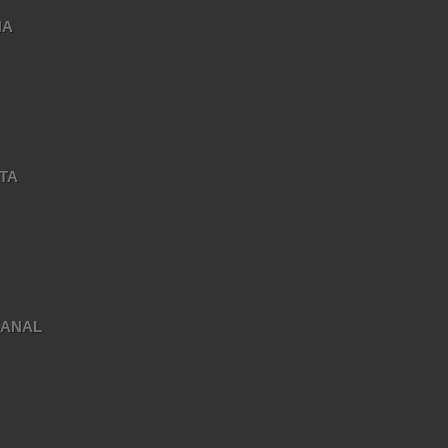
NA
TA
A
SANAL