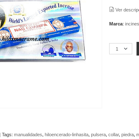
Ver descrip
Marca
:
incine
|
Tags:
manualidades
hiloencerado-linhasita
pulsera
collar
piedra
m