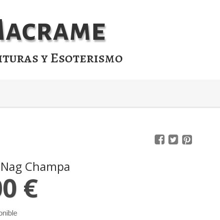
 Macrame
ituras y Esoterismo
o Nag Champa
00 €
onible