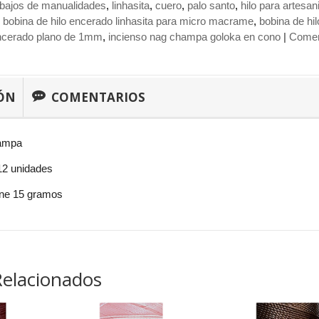
abajos de manualidades
linhasita
cuero
palo santo
hilo para artesan
bobina de hilo encerado linhasita para micro macrame
bobina de hi
encerado plano de 1mm
incienso nag champa goloka en cono
|
Comen
ÓN
COMENTARIOS
hampa
12 unidades
iene 15 gramos
Relacionados