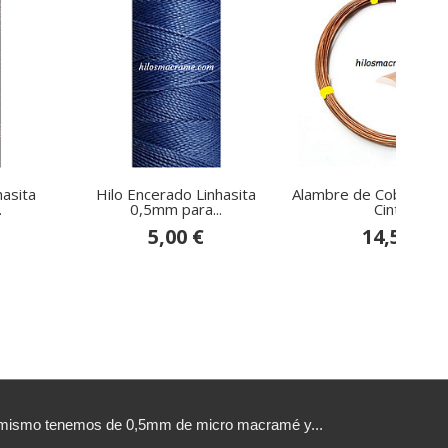
hasita
Hilo Encerado Linhasita
Alambre de Cobre Med
.
0,5mm para...
Cinta...
5,00 €
14,50 €
sí mismo tenemos de 0,5mm de micro macramé y...