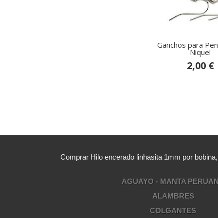
Ganchos para Pen
Niquel
2,00 €
Comprar Hilo encerado linhasita 1mm por bobina
AGUAYO - MANTA PERUA
ALAMBRES
COLGANTES