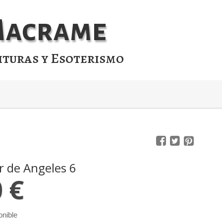
 Macrame
ituras y Esoterismo
 de Angeles 6
0 €
onible