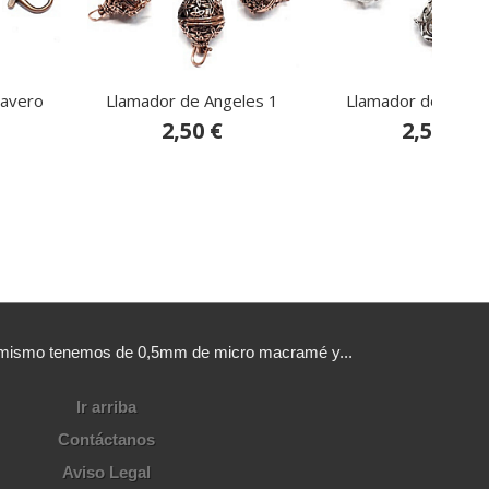
lavero
Llamador de Angeles 1
Llamador de Angel
2,50 €
2,50 €
sí mismo tenemos de 0,5mm de micro macramé y...
Ir arriba
Contáctanos
Aviso Legal