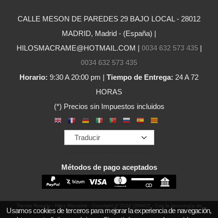
CALLE MESON DE PAREDES 29 BAJO LOCAL - 28012
MADRID, Madrid - (España) |
HILOSMACRAME@HOTMAIL.COM |
0034 632 573 435
|
0034 632 573 435
Horario:
9:30 A 20:00 pm |
Tiempo de Entrega:
24 A 72
HORAS
(*) Precios sin Impuestos incluidos
Métodos de pago aceptados
Tienda Rosario - Hilos Macrame
- Copyright © 2026 [29402] - Con la tecnología de
Usamos cookies de terceros para mejorar la experiencia de navegación,