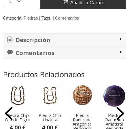
Añadir a Carrito
Categoría:
Piedras
|
Tags:
|
Comentarios
Descripción
Comentarios
Productos Relacionados
Piedra Chip
Piedra Chip
Piedra
Piedra
Ojo de Tigre
Unakita
Ranurada
Ranurada
Aragonita
Amatista
4,00 €
4,00 €
Redondo
Redonda