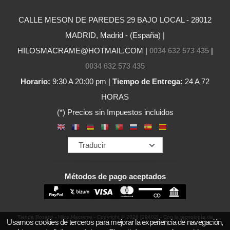
CALLE MESON DE PAREDES 29 BAJO LOCAL - 28012
MADRID, Madrid - (España) |
HILOSMACRAME@HOTMAIL.COM |
0034 632 573 435
|
0034 632 573 435
Horario:
9:30 A 20:00 pm |
Tiempo de Entrega:
24 A 72
HORAS
(*) Precios sin Impuestos incluidos
Métodos de pago aceptados
Tienda Rosario - Hilos Macrame
- Copyright © 2026 [29402] - Con la tecnología de
Usamos cookies de terceros para mejorar la experiencia de navegación,