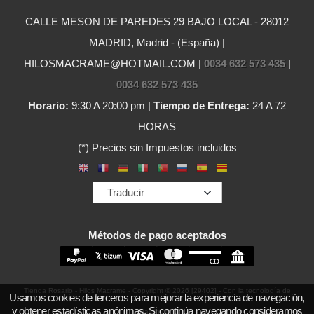
CALLE MESON DE PAREDES 29 BAJO LOCAL - 28012
MADRID, Madrid - (España) |
HILOSMACRAME@HOTMAIL.COM |
0034 632 573 435
|
0034 632 573 435
Horario:
9:30 A 20:00 pm |
Tiempo de Entrega:
24 A 72
HORAS
(*) Precios sin Impuestos incluidos
Métodos de pago aceptados
Tienda Rosario - Hilos Macrame
- Copyright © 2026 [29402] - Con la tecnología de
Usamos cookies de terceros para mejorar la experiencia de navegación,
y obtener estadísticas anónimas. Si continúa navegando consideramos
Palbin.com